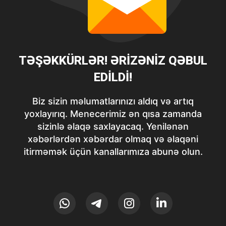
TƏŞƏKKÜRLƏR! ƏRIZƏNIZ QƏBUL
EDILDI!
Biz sizin məlumatlarınızı aldıq və artıq
yoxlayırıq. Menecerimiz ən qısa zamanda
sizinlə əlaqə saxlayacaq. Yenilənən
xəbərlərdən xəbərdar olmaq və əlaqəni
itirməmək üçün kanallarımıza abunə olun.